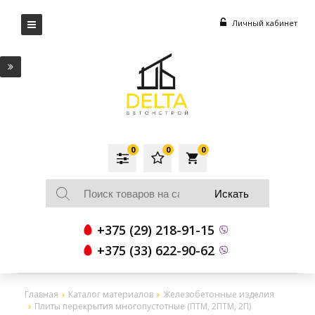
Личный кабинет
0
0
0
local_grocery_store
+375 (29) 218-91-15
+375 (33) 622-90-62
Главная
Каталог материалов
Железобетонные изделия
Плиты перекрытия многопустотные (ПТМ, 2ПТМ, 2П)