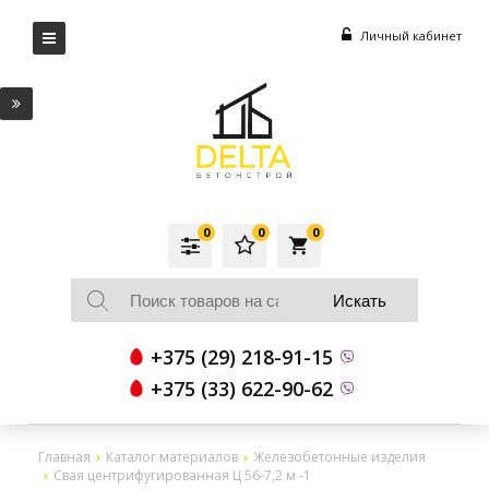
Личный кабинет
0
0
0
local_grocery_store
+375 (29) 218-91-15
+375 (33) 622-90-62
Главная
Каталог материалов
Железобетонные изделия
Свая центрифугированная Ц 56-7,2 м -1