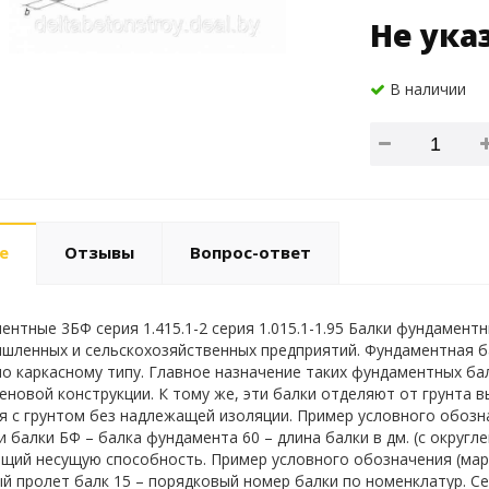
Не ука
В наличии
е
Отзывы
Вопрос-ответ
ентные 3БФ серия 1.415.1-2 серия 1.015.1-1.95 Балки фундамен
шленных и сельскохозяйственных предприятий. Фундаментная ба
о каркасному типу. Главное назначение таких фундаментных ба
еновой конструкции. К тому же, эти балки отделяют от грунта в
я с грунтом без надлежащей изоляции. Пример условного обознач
и балки БФ – балка фундамента 60 – длина балки в дм. (с округл
щий несущую способность. Пример условного обозначения (марк
й пролет балк 15 – порядковый номер балки по номенклатур. Сери