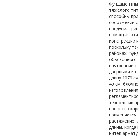
Фундаментным
тяжелого тип
способны при
сооружении с
предусматрив
помощью этих
конструкции 
поскольку та
районах: фун
обвязочного 
внутренние с
дверными и о
длину 1070 см
40 см, блочно
изготовления
регламентиро
технологии п
прочного кар
применяется 
растяжение, 
длины, когда
нитей армату