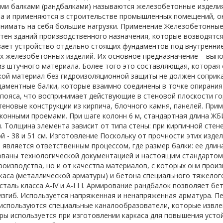
и балками (рандбалками) называются железобетонные изделия
а и применяются в строительстве промышленных помещений, о
нимать на себя большие нагрузки. Применение Железобетонные
тен зданий производственного назначения, которые возводятся
ает устройство отдельно стоящих фундаментов под внутренние
 железобетонных изделий. Их основное предназначение – выпо
из штучного материала. Более того это составляющая, которая 
кой материал без гидроизоляционной защиты не должен соприка
даментные балки, которые взаимно соединены в точке опирания
пояса, что воспринимает действующие в стеновой плоскости го
теновые конструкции из кирпича, блочного камня, панелей. При
конными проемами. При шаге колонн 6 м, стандартная длина ЖБИ
. Толщина элемента зависит от типа стены: при кирпичной стене е
й - 38 и 51 см. Изготовление Поскольку от прочности этих изде
 является ответственным процессом, где размер балки: ее длин
ваны технологической документацией и настоящим стандартом 
роизводства, но и от качества материалов, с которых они про
каса (металлической арматуры) и бетона специального тяжелог
сталь класса A-IV и A-I I I. Армирование рандбалок позволяет б
изгиб. Используется напряженная и ненапряженная арматура. 
 используются специальные каналообразователи, которые извл
ры используется при изготовлении каркаса для повышения устой