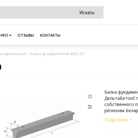
НФО
ОТЗЫВЫ
КОНТАКТЫ
фундаментные
Балка фундаментная ФБ6-29
9
Балка фундамен
ДельтаБетонСт
собственного п
регионам Белар
Подробнее