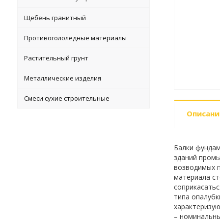
Щебень гранитный
Противогололедные материалы
Растительный грунт
Металлические изделия
Смеси сухие строительные
Описани
Балки фундам
зданий промы
возводимых п
материала ст
соприкасатьс
типа опалубк
характеризую
– номинальны