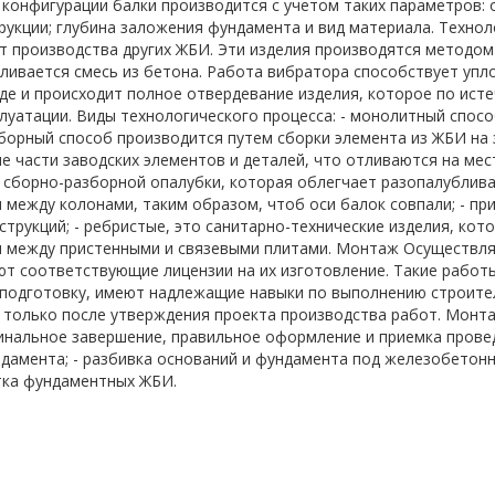
конфигурации балки производится с учетом таких параметров: о
рукции; глубина заложения фундамента и вид материала. Технол
т производства других ЖБИ. Эти изделия производятся методом
аливается смесь из бетона. Работа вибратора способствует уп
де и происходит полное отвердевание изделия, которое по ист
плуатации. Виды технологического процесса: - монолитный спо
сборный способ производится путем сборки элемента из ЖБИ на
е части заводских элементов и деталей, что отливаются на ме
 сборно-разборной опалубки, которая облегчает разопалубливан
 между колонами, таким образом, чтоб оси балок совпали; - пр
струкций; - ребристые, это санитарно-технические изделия, кот
 между пристенными и связевыми плитами. Монтаж Осуществля
т соответствующие лицензии на их изготовление. Такие рабо
подготовку, имеют надлежащие навыки по выполнению строите
только после утверждения проекта производства работ. Монт
финальное завершение, правильное оформление и приемка прове
дамента; - разбивка оснований и фундамента под железобетонн
тка фундаментных ЖБИ.