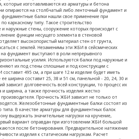
, которые изготавливаются из арматуры и бетона
ни опираются на столбчатый либо ленточный фундамент и
 фундаментные балки нашли свое применение при
 по каркасному типу. Такое строительство
 и наружные стены, сооружение которых происходит с
лнение функции несущего элемента в стеновой
отделяет высокопористый материал стен от грунта,
саться с землей. Незаменимы эти ЖБИ в сейсмических
 на фундамент выступают в роли непрерывного
ризонтальные усилия. Используются балки под наружные и
меняют их под стены сплошные и под конструкции с
 составит 495 см, а при шаге 12 м изделие будет иметь
е ширина составит 25, 38 и 51 см, панельной - 20, 24, 30 и
лий зависит долговечность всей конструкции, то процесс их
а и ширина, а также прочность изделия жестко
производителя. Прочность ЖБИ зависит не только от
изводятся. Железобетонные фундаментные балки состоят из
о типа. В качестве арматуры для фундаментных балок
етону выдержать значительные нагрузки на кручение,
Первый вариант оправдан при изготовлении ЖБИ большой
екаются после бетонирования. Предварительное натяжение
чивости изделия к статическим нагрузкам. Расчет