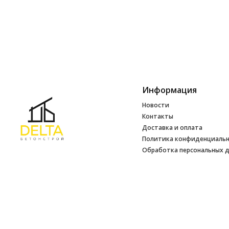
Информация
Новости
Контакты
Доставка и оплата
Политика конфиденциаль
Обработка персональных 
Инфо
УНП 692165648
№ 500520 от 15.01.2017 г
№ 692165648 от 14.07.2017 г. выдано
Минским райисполкомом