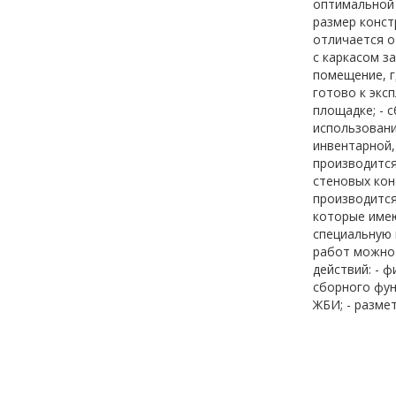
оптимальной 
размер конст
отличается о
с каркасом з
помещение, г
готово к экс
площадке; - 
использовани
инвентарной,
производится
стеновых кон
производится
которые имею
специальную 
работ можно 
действий: - 
сборного фун
ЖБИ; - разме