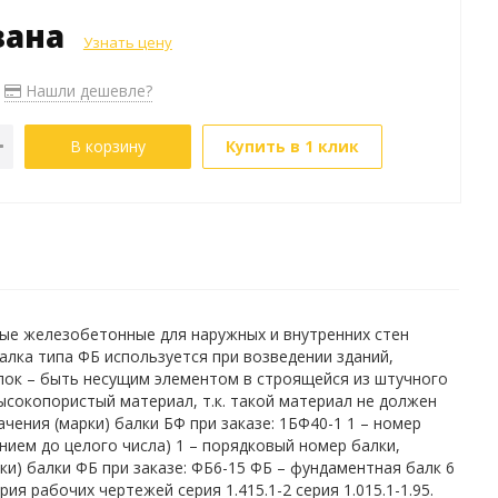
зана
Узнать цену
Нашли дешевле?
В корзину
Купить в 1 клик
тные железобетонные для наружных и внутренних стен
лка типа ФБ используется при возведении зданий,
лок – быть несущим элементом в строящейся из штучного
ысокопористый материал, т.к. такой материал не должен
ения (марки) балки БФ при заказе: 1БФ40-1 1 – номер
ением до целого числа) 1 – порядковый номер балки,
и) балки ФБ при заказе: ФБ6-15 ФБ – фундаментная балк 6
я рабочих чертежей серия 1.415.1-2 серия 1.015.1-1.95.