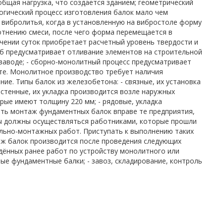
бщая нагрузка, что создается зданием; геометрический
огический процесс изготовления балок мало чем
 вибролитья, когда в установленную на вибростоле форму
лотнению смеси, после чего форма перемещается в
ечении суток приобретает расчетный уровень твердости и
соб предусматривает отливание элементов на строительной
 заводе; - сборно-монолитный процесс предусматривает
сте. Монолитное производство требует наличия
ие. Типы балок из железобетона: - связные, их установка
истенные, их укладка производится возле наружных
орые имеют толщину 220 мм; - рядовые, укладка
ть монтаж фундаментных балок вправе те предприятия,
ты должны осуществляться работниками, которые прошли
льно-монтажных работ. Приступать к выполнению таких
аж балок производится после проведения следующих
дённых ранее работ по устройству монолитного или
ые фундаментные балки; - завоз, складирование, контроль