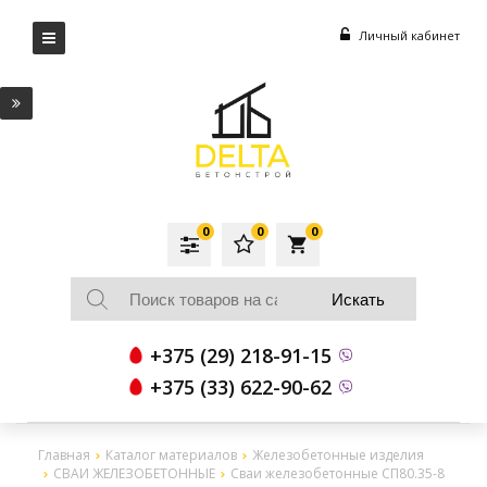
Личный кабинет
0
0
0
local_grocery_store
+375 (29) 218-91-15
+375 (33) 622-90-62
Главная
Каталог материалов
Железобетонные изделия
СВАИ ЖЕЛЕЗОБЕТОННЫЕ
Сваи железобетонные СП80.35-8