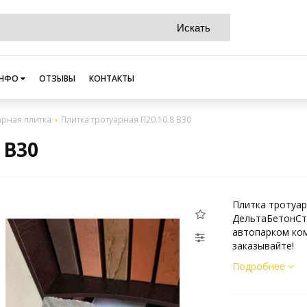
НФО
ОТЗЫВЫ
КОНТАКТЫ
арная плитка
Плитка тротуарная П20.10.8 В30
 В30
Плитка тротуар
ДельтаБетонСтр
автопарком ком
заказывайте!
Подробнее