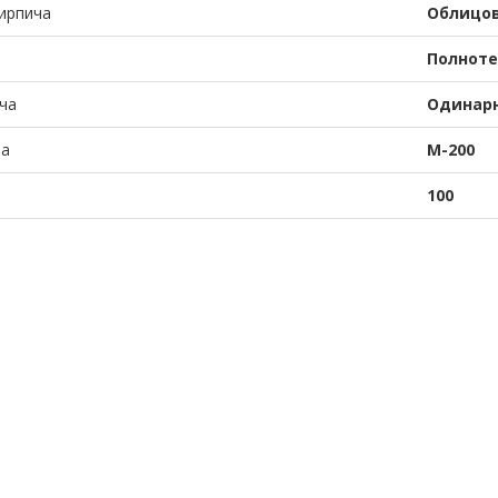
ирпича
Облицо
Полнот
ча
Одинар
ча
М-200
100