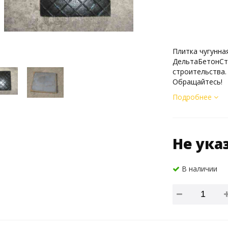
Плитка чугунна
ДельтаБетонСт
строительства.
Обращайтесь!
Подробнее
Не ука
В наличии