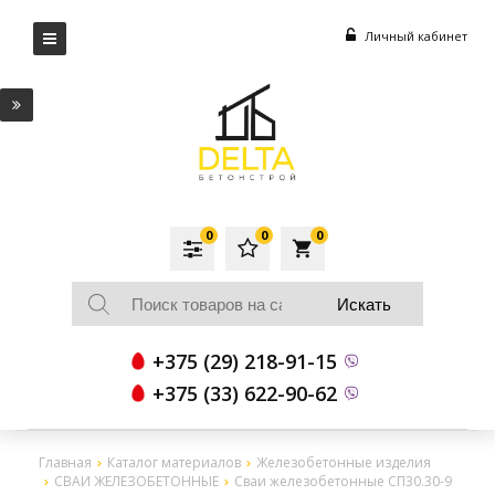
Личный кабинет
0
0
0
local_grocery_store
+375 (29) 218-91-15
+375 (33) 622-90-62
Главная
Каталог материалов
Железобетонные изделия
СВАИ ЖЕЛЕЗОБЕТОННЫЕ
Сваи железобетонные СП30.30-9