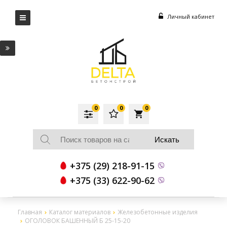
Личный кабинет
0
0
0
local_grocery_store
+375 (29) 218-91-15
+375 (33) 622-90-62
Главная
Каталог материалов
Железобетонные изделия
ОГОЛОВОК БАШЕННЫЙ Б 25-15-20