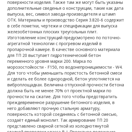
поверхности изделия. Также там же могут быть указаны
дополнительные сведенья о конструкции, такие как дата
выпуска, вес, символ завода-производителя и штамп
ОТК. Материалы и производство Серия 3.820-6 содержит
в себе пометки, чертежи и спецификации для выпуска
железобетонных плоских треугольных плит.
Изготовление конструкций предусмотрено по поточно-
агрегатной технологии с прогревом изделий в
пропарочной камере. В качестве основного материала
для ТП 20 выступает гидротехнический бетон
переменного уровня марки 200. Марка по
морозостойкости - F150, по водонепроницаемости - W4.
Для того чтобы уменьшить пористость бетонной смеси
и сделать ее более однородной, бетон уплотняется на
виброплощадках. Величина отпускной прочности бетона
должна быть не менее 70% от проектной марки по
прочности на сжатие. Для того чтобы предотвратить
преждевременное разрушение бетонного изделия, в
него добавляют прочную стальную арматуру,
поверхность которой соединяясь с бетонной смесью,
создаёт единый монолит. Так армирование ТП 20
представлено сварной сеткой из холоднотянутой
гладкой проволоки класса В-I. Проектное положение