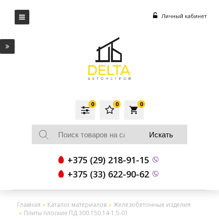
Личный кабинет
0
0
0
local_grocery_store
+375 (29) 218-91-15
+375 (33) 622-90-62
Главная
Каталог материалов
Железобетонные изделия
Плиты плоские ПД 300.150.14-1.5-01