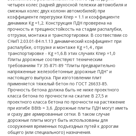
четырех колес (задней двухосной тележки автомобиля и
смежных колес двух колонн автомобилей) при
коэффициенте перегрузки Кпер = 1.1 и коэффициенте
динамики Кg =1,2. Конструкция ПДН проверена на
прочность и трещиностойкость на стадии распалубки,
отгрузки, монтажа и транспортировки. В соотвествии со
СНиП 2.03.01-84 п.1.13 динамический коэффициент при
распалубке, отгрузке и монтаже Кg =1,4 , при
транспортировке - Кg =1,6.В этих случаях Кпер =1,0
Плиты дорожные соотвествуют техническим
требованиям ТУ 35-871-89 "Плиты предварительно
напряженные железобетонные дорожные ПДН" и
настоящего выпуска. При изготовлении плит
применяется тяжелый бетон по ГОСТ 26633-85.
Прочность бетона должна быть не ниже проектного
класса бетона по прочности на сжатие В 27,5 и
проектного класса бетона по прочности на растяжение
при изгибе ВBtb = 3,6. Дорожные плиты ПДН могут иметь
и сразу две армированные сетки. В таком случае
дорожные плиты могут быть использованы для
сооружения временных подъездных путей к дорогам
общего (или специального) назначения.