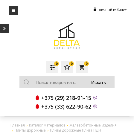
Личный кабинет
0
0
0
local_grocery_store
+375 (29) 218-91-15
+375 (33) 622-90-62
Главная
Каталог материалов
Железобетонные изделия
Плиты дорожные
Плиты дорожные Плита ПДН