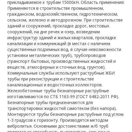
прикладываемое к трубам 15000кН. Область применения:
Применяются в строительстве промышленном,
гражданском, водохозяйственном, гидротехническом,
сельском, железно и автодорожном. При строительстве
зданий и сооружений, прокладке дорог, мостовых
сооружений, на дне речек и озер, возведении
инфраструктур зданий и жилых кварталов, прокладке
канализации и коммуникаций (в местах с наличием
существенных подземных вод, в случае невозможности
установки металлических труб), трубопроводов
(транспорт бытовых, производственных жидкостей и
веществ, атмосферных и сточных вод, грунтов).
Коммунальные службы используют раструбные ЖБИ
трубы при реконструкции и строительстве
канализационных и водосточных коллекторов.
Железобетонные трубы безнапорные раструбные
изготавливаются по СТБ 1163-99 (ГОСТ 6482-2011 РФ).
Безнапорные трубы предназначаются для
транспортировки жидкостей самотеком (без напора).
Монтируются трубы безнапорные раструбные под углом
1-3 градусов к горизонту. Производятся методом
вибролитья. Основными достоинствами ж/б труб
является их способность выдерживать серьезные