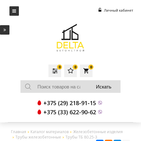
Личный кабинет
0
0
0
local_grocery_store
+375 (29) 218-91-15
+375 (33) 622-90-62
Главная
Каталог материалов
Железобетонные изделия
Трубы железобетонные
Трубы ТБ 80.25-3