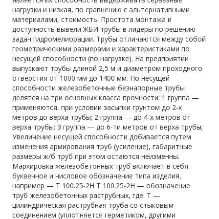
нагрузки и низкая, по сравнению с альтернативными
материалами, стоимость. Простота монтажа и
доступность вывели ЖБИ трубы в лидеры по решению
задач гидромелиорации. Трубы отличаются между собой
геометрическими размерами и характеристиками по
несущей способности (по нагрузке). На предприятии
выпускают трубы длиной 2,5 м и диаметром проходного
отверстия от 1000 мм до 1400 мм. По несущей
способности железобетонные безнапорные трубы
делятся на три основных класса прочности: 1 группа —
применяются, при условии засыпки грунтом до 2-х
метров до верха трубы; 2 группа — до 4-х метров от
верха трубы; 3 группа — до 6-ти метров от верха трубы;
Увеличение несущей способности добивается путем
изменения армирования труб (усиление), габаритные
размеры ж/б труб при этом остаются неизменны.
Маркировка железобетонных труб включает в себя
буквенное и числовое обозначение типа изделия,
например — Т 100.25-2Н Т 100.25-2Н — обозначение
труб железобетонных раструбных, где: Т —
цилиндрическая раструбная труба со стыковым
соединением (уплотняется герметиком, другими