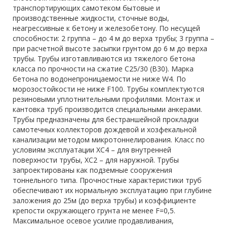
транспортирующих самотеком бытовые и
производственные жидкости, сточные воды,
неагрессивные к бетону и железобетону. По несущей
способности: 2 группа – до 4 м до верха трубы; 3 группа –
при расчетной высоте засыпки грунтом до 6 м до верха
трубы. Трубы изготавливаются из тяжелого бетона
класса по прочности на сжатие С25/30 (В30). Марка
бетона по водонепроницаемости не ниже W4. По
морозостойкости не ниже F100. Трубы комплектуются
резиновыми уплотнительными профилями. Монтаж и
кантовка труб производится специальными анкерами.
Трубы предназначены для бестраншейной прокладки
самотечных коллекторов дождевой и хозфекальной
канализации методом микротоннелирования. Класс по
условиям эксплуатации ХС4 – для внутренней
поверхности трубы, ХС2 – для наружной. Трубы
запроектированы как подземные сооружения
тоннельного типа. Прочностные характеристики труб
обеспечивают их нормальную эксплуатацию при глубине
заложения до 25м (до верха трубы) и коэффициенте
крепости окружающего грунта не менее F=0,5.
Максимальное осевое усилие продавливания,