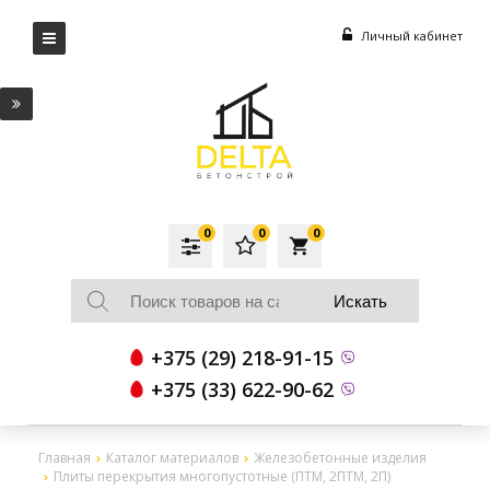
Личный кабинет
0
0
0
local_grocery_store
+375 (29) 218-91-15
+375 (33) 622-90-62
Главная
Каталог материалов
Железобетонные изделия
Плиты перекрытия многопустотные (ПТМ, 2ПТМ, 2П)