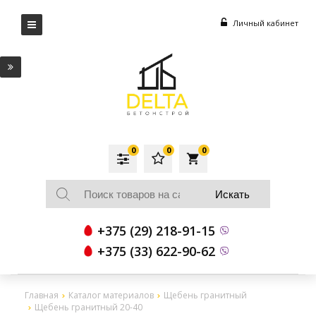
Личный кабинет
0
0
0
local_grocery_store
+375 (29) 218-91-15
+375 (33) 622-90-62
Главная
Каталог материалов
Щебень гранитный
Щебень гранитный 20-40