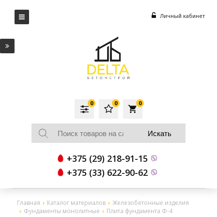
Личный кабинет
0
0
0
local_grocery_store
+375 (29) 218-91-15
+375 (33) 622-90-62
Главная
Каталог материалов
Железобетонные изделия
Фундаменты монолитные
Плита фундамента Ф-4