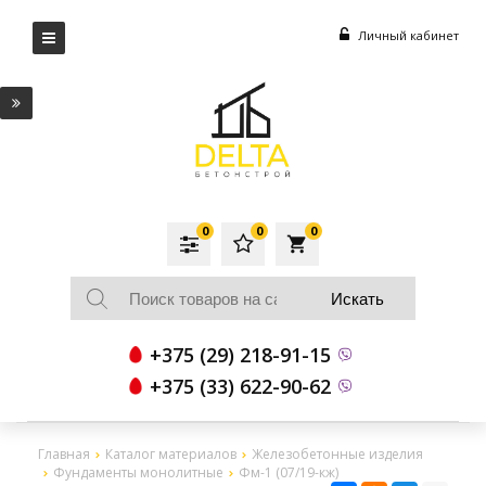
Личный кабинет
0
0
0
local_grocery_store
+375 (29) 218-91-15
+375 (33) 622-90-62
Главная
Каталог материалов
Железобетонные изделия
Фундаменты монолитные
Фм-1 (07/19-кж)