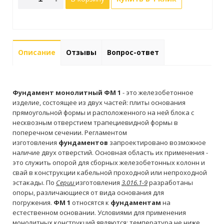
Описание
Отзывы
Вопрос-ответ
Фундамент монолитный ФМ 1
- это железобетонное
изделие, состоящее из двух частей: плиты основания
прямоугольной формы и расположенного на ней блока с
несквозным отверстием трапециевидной формы в
поперечном сечении. Регламентом
изготовления
фундаментов
запроектировано возможное
наличие двух отверстий. Основная область их применения -
это служить опорой для сборных железобетонных колонн и
свай в конструкции кабельной проходной или непроходной
эстакады. По
Серии
изготовления
3.016.1-9
разработаны
опоры, различающиеся от вида основания для
погружения.
ФМ 1
относятся к
фундаментам
на
естественном основании. Условиями для применения
монолитных конструкций являются: температура не ниже