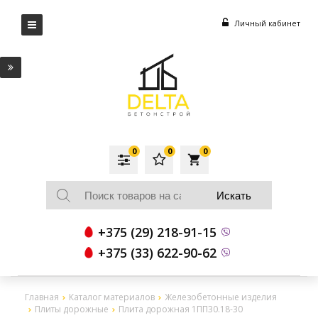
Личный кабинет
0
0
0
local_grocery_store
+375 (29) 218-91-15
+375 (33) 622-90-62
Главная
Каталог материалов
Железобетонные изделия
Плиты дорожные
Плита дорожная 1ПП30.18-30