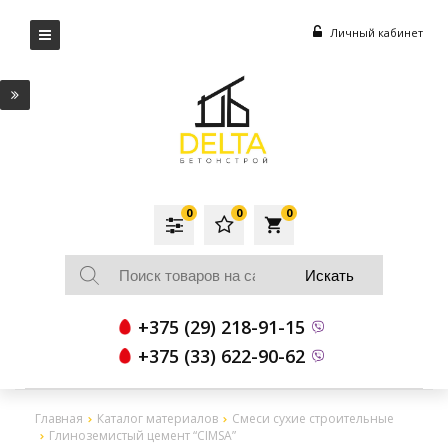
Личный кабинет
0
0
0
local_grocery_store
+375 (29) 218-91-15
+375 (33) 622-90-62
Главная
Каталог материалов
Смеси сухие строительные
Глиноземистый цемент “CIMSA”