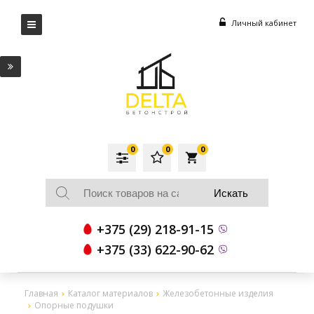
Личный кабинет
0
0
0
local_grocery_store
+375 (29) 218-91-15
+375 (33) 622-90-62
Главная
Каталог материалов
Железобетонные изделия
Опорные подушки