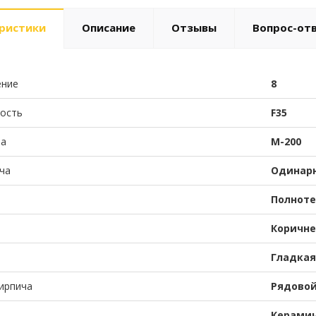
ристики
Описание
Отзывы
Вопрос-от
ние
8
ость
F35
ча
М-200
ча
Одинар
Полнот
Коричн
Гладкая
ирпича
Рядово
Керами