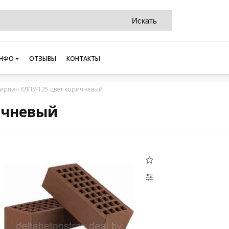
НФО
ОТЗЫВЫ
КОНТАКТЫ
ирпич КЛПУ-125 цвет коричневый
ичневый