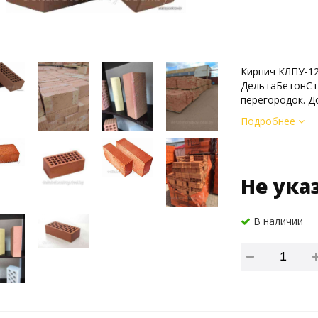
Кирпич КЛПУ-12
ДельтаБетонСтр
перегородок. Д
Подробнее
Не ука
В наличии