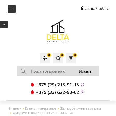
Личный кабинет
0
0
0
local_grocery_store
+375 (29) 218-91-15
+375 (33) 622-90-62
Главная
Каталог материалов
Железобетонные изделия
Фундамент под дорожные знаки Ф 1.6