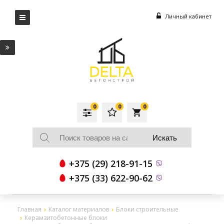
Личный кабинет
0
0
0
local_grocery_store
+375 (29) 218-91-15
+375 (33) 622-90-62
Главная
Каталог материалов
Блоки строительные
Керамзитобетонные блоки