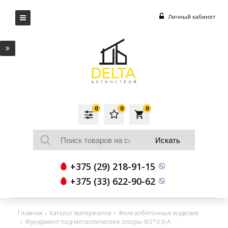
Личный кабинет
0
0
0
local_grocery_store
+375 (29) 218-91-15
+375 (33) 622-90-62
Главная
Каталог материалов
Железобетонные изделия
Фундамент под металлические опоры Ф2*3,6-А