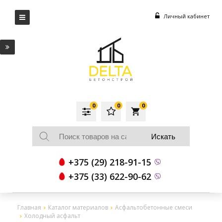
Личный кабинет
0
0
0
local_grocery_store
+375 (29) 218-91-15
+375 (33) 622-90-62
Главная
Каталог материалов
Асфальтобетонные смеси
Холодный асфальт