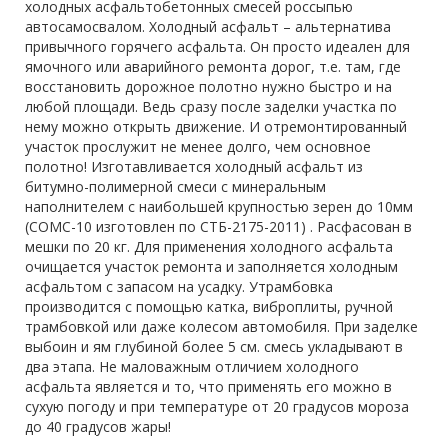
холодных асфальтобетонных смесей россыпью
автосамосвалом. Холодный асфальт – альтернатива
привычного горячего асфальта. Он просто идеален для
ямочного или аварийного ремонта дорог, т.е. там, где
восстановить дорожное полотно нужно быстро и на
любой площади. Ведь сразу после заделки участка по
нему можно открыть движение. И отремонтированный
участок прослужит не менее долго, чем основное
полотно! Изготавливается холодный асфальт из
битумно-полимерной смеси с минеральным
наполнителем с наибольшей крупностью зерен до 10мм
(СОМС-10 изготовлен по СТБ-2175-2011) . Расфасован в
мешки по 20 кг. Для применения холодного асфальта
очищается участок ремонта и заполняется холодным
асфальтом с запасом на усадку. Утрамбовка
производится с помощью катка, виброплиты, ручной
трамбовкой или даже колесом автомобиля. При заделке
выбоин и ям глубиной более 5 см. смесь укладывают в
два этапа. Не маловажным отличием холодного
асфальта является и то, что применять его можно в
сухую погоду и при температуре от 20 градусов мороза
до 40 градусов жары!