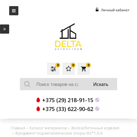
Личный кабинет
0
0
0
local_grocery_store
+375 (29) 218-91-15
+375 (33) 622-90-62
Главная
Каталог материалов
Железобетонные изделия
Фундамент под металлические опоры Ф2*1,6-А