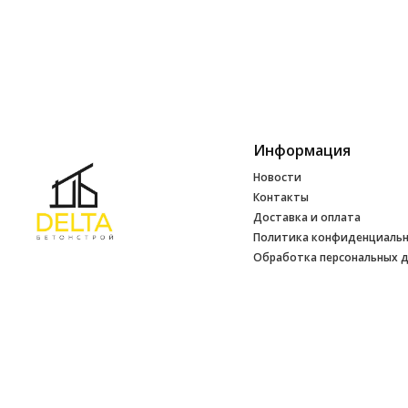
Информация
Новости
Контакты
Доставка и оплата
Политика конфиденциаль
Обработка персональных 
Инфо
УНП 692165648
№ 500520 от 15.01.2017 г
№ 692165648 от 14.07.2017 г. выдано
Минским райисполкомом
2026 © ООО ДЕЛЬТАБЕТОНСТРОЙ. Использование материалов сайта