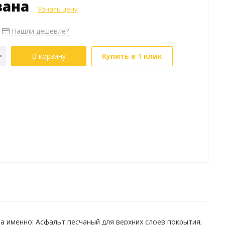
зана
Узнать цену
Нашли дешевле?
В корзину
Купить в 1 клик
 именно: Асфальт песчаный для верхних слоев покрытия;