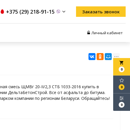
+375 (29) 218-91-15
Заказать звонок
Личный кабинет
local_grocery_store
0
ая смесь ЩМВг 20-II/2,3 СТБ 1033-2016 купить в
0
нии ДельтаБетонСтрой. Все от асфальта до битума.
арком компании по регионам Беларуси. Обращайтесь!
0