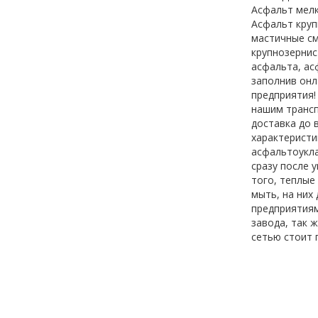
Асфальт мелк
Асфальт круп
мастичные см
крупнозернис
асфальта, ас
заполнив онл
предприятия!
нашим трансп
доставка до 
характеристи
асфальтоукл
сразу после 
того, теплые
мыть, на них
предприятиям
завода, так 
сетью стоит 