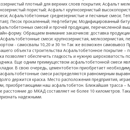
озернистый плотный для верхних слоев покрытия; Асфальт мелк
нозернистый пористый; Асфальт крупнозернистый высокопорис
еси; Асфальтобетонные среднезернистые и песчаные смеси; Те
тая); Песок прокаленный; Нефтебитум; Модифицированный бит
фальтобетонных смесей и прочей продукции, перечисленной выш
айн-форму. Обращаем внимание заказчиков: доставка продукци
 Асфальтобетонные смеси: крупнозернистая, мелкозернистая, п
ортом - самосвалы 10,20 и 30 тн Так же возможен самовывоз Пр
вашего объекта строительства Асфальтобетонное покрытие – п
ка позволяет обеспечить гладкость и нужную шероховатость 
адчика. Еще одним преимуществом асфальтобетонной смеси яв
укладки. В свою очередь, цементобетон приобретает необходиму
 асфальтобетонные смеси распределяются равномерным выравн
 долго держится краска. Место расположения предприятия, игра
и, приобретающими наш асфальтобетон. Ближайшая трасса – Мо
же расстояние до МКАД составляет не более 10 километров. Так
признать надежными.