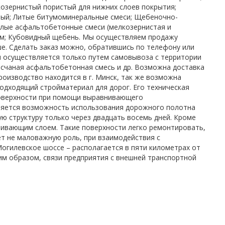
озернистый пористый для нижних слоев покрытия;
тый; Литые битумоминеральные смеси; Щебеночно-
плые асфальтобетонные смеси (мелкозернистая и
ум; Кубовидный щебень. Мы осуществляем продажу
е. Сделать заказ можно, обратившись по телефону или
и осуществляется только путем самовывоза с территории
есчаная асфальтобетонная смесь и др. Возможна доставка
оизводство находится в г. Минск, так же возможна
одходящий стройматериал для дорог. Его техническая
поверхности при помощи выравнивающего
ляется возможность использования дорожного полотна
ю структуру только через двадцать восемь дней. Кроме
ивающим слоем. Такие поверхности легко ремонтировать,
ет не маловажную роль, при взаимодействия с
гилевское шоссе – располагается в пяти километрах от
им образом, связи предприятия с внешней транспортной