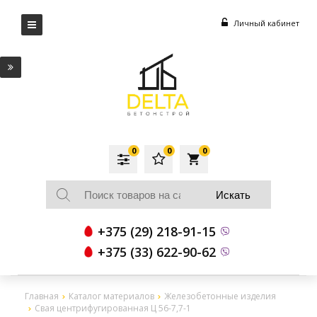
Личный кабинет
0
0
0
local_grocery_store
+375 (29) 218-91-15
+375 (33) 622-90-62
Главная
Каталог материалов
Железобетонные изделия
Свая центрифугированная Ц 56-7,7-1