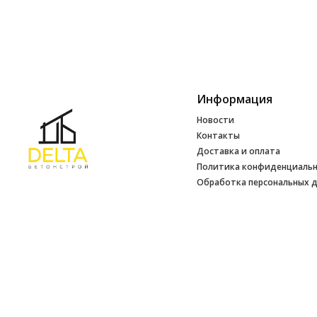
Информация
Новости
Контакты
Доставка и оплата
Политика конфиденциаль
Обработка персональных 
Инфо
УНП 692165648
№ 500520 от 15.01.2017 г
№ 692165648 от 14.07.2017 г. выдано
Минским райисполкомом
2026 © ООО ДЕЛЬТАБЕТОНСТРОЙ. Использование материалов сайта
только с разрешения владельца.