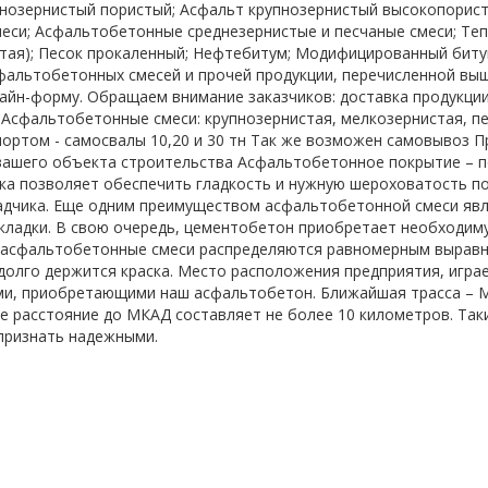
нозернистый пористый; Асфальт крупнозернистый высокопорис
еси; Асфальтобетонные среднезернистые и песчаные смеси; Те
тая); Песок прокаленный; Нефтебитум; Модифицированный бит
фальтобетонных смесей и прочей продукции, перечисленной выш
айн-форму. Обращаем внимание заказчиков: доставка продукци
 Асфальтобетонные смеси: крупнозернистая, мелкозернистая, п
ортом - самосвалы 10,20 и 30 тн Так же возможен самовывоз Пр
вашего объекта строительства Асфальтобетонное покрытие – п
ка позволяет обеспечить гладкость и нужную шероховатость 
адчика. Еще одним преимуществом асфальтобетонной смеси яв
укладки. В свою очередь, цементобетон приобретает необходиму
 асфальтобетонные смеси распределяются равномерным выравн
 долго держится краска. Место расположения предприятия, игра
и, приобретающими наш асфальтобетон. Ближайшая трасса – Мо
же расстояние до МКАД составляет не более 10 километров. Так
признать надежными.