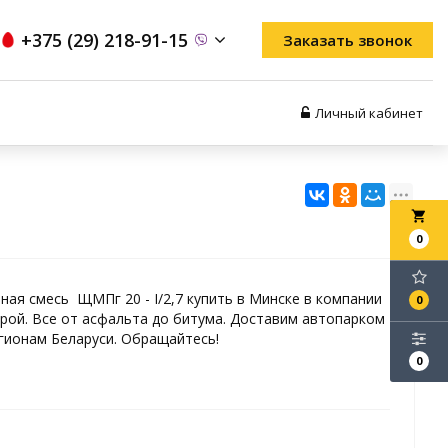
+375 (29) 218-91-15
Заказать звонок
Личный кабинет
local_grocery_store
0
ая смесь ЩМПг 20 - I/2,7 купить в Минске в компании
0
ой. Все от асфальта до битума. Доставим автопарком
гионам Беларуси. Обращайтесь!
0