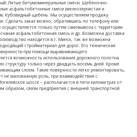
тый; Литые битумоминеральные смеси; Щебеночно-
плые асфальтобетонные смеси (мелкозернистая и
ум; Кубовидный щебень. Мы осуществляем продажу
е. Сделать заказ можно, обратившись по телефону или
и осуществляется только путем самовывоза с территории
есчаная асфальтобетонная смесь и др. Возможна доставка
оизводство находится в г. Минск, так же возможна
одходящий стройматериал для дорог. Его техническая
поверхности при помощи выравнивающего
ляется возможность использования дорожного полотна
ю структуру только через двадцать восемь дней. Кроме
ивающим слоем. Такие поверхности легко ремонтировать,
ет не маловажную роль, при взаимодействия с
гилевское шоссе – располагается в пяти километрах от
им образом, связи предприятия с внешней транспортной