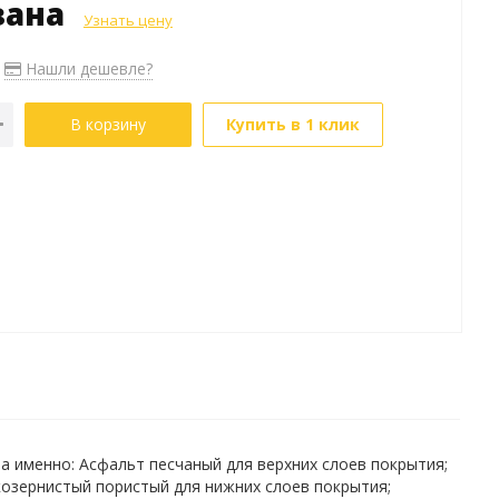
зана
Узнать цену
Нашли дешевле?
В корзину
Купить в 1 клик
 именно: Асфальт песчаный для верхних слоев покрытия;
озернистый пористый для нижних слоев покрытия;