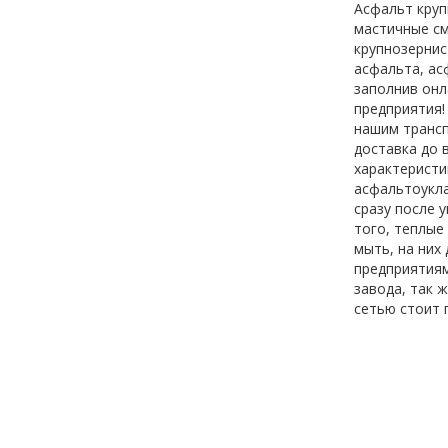
Асфальт круп
мастичные см
крупнозернис
асфальта, ас
заполнив онл
предприятия!
нашим трансп
доставка до 
характеристи
асфальтоукл
сразу после 
того, теплые
мыть, на них
предприятиям
завода, так 
сетью стоит 