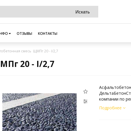
НФО
ОТЗЫВЫ
КОНТАКТЫ
обетонная смесь ЩМПг 20 - I/2,7
г 20 - I/2,7
Асфальтобетонн
ДельтаБетонСтр
компании по ре
Подробнее