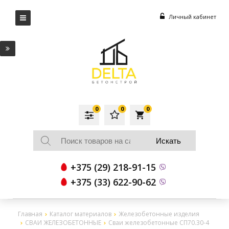
Личный кабинет
0
0
0
local_grocery_store
+375 (29) 218-91-15
+375 (33) 622-90-62
Главная
Каталог материалов
Железобетонные изделия
СВАИ ЖЕЛЕЗОБЕТОННЫЕ
Сваи железобетонные СП70.30-4