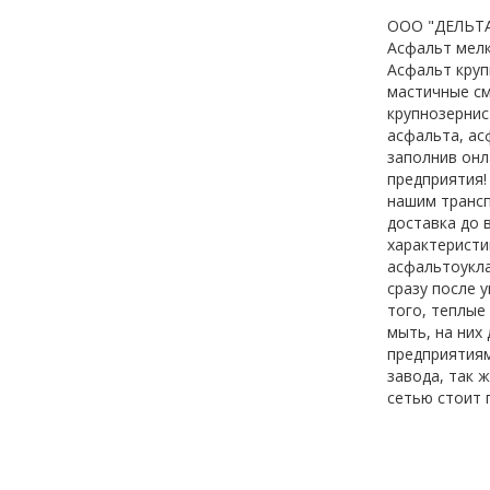
ООО "ДЕЛЬТАБ
Асфальт мелк
Асфальт круп
мастичные см
крупнозернис
асфальта, ас
заполнив онл
предприятия!
нашим трансп
доставка до 
характеристи
асфальтоукл
сразу после 
того, теплые
мыть, на них
предприятиям
завода, так 
сетью стоит 