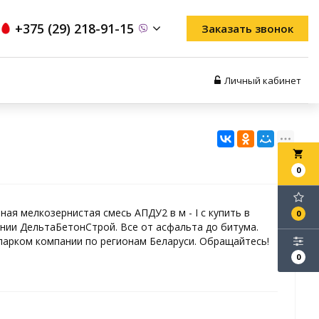
+375 (29) 218-91-15
Заказать звонок
Личный кабинет
local_grocery_store
0
ая мелкозернистая смесь АПДУ2 в м - I с купить в
0
нии ДельтаБетонСтрой. Все от асфальта до битума.
арком компании по регионам Беларуси. Обращайтесь!
0