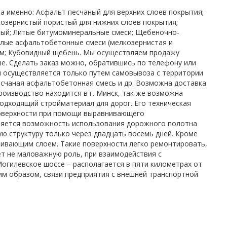
 именно: Асфальт песчаный для верхних слоев покрытия;
озернистый пористый для нижних слоев покрытия;
тый; Литые битумоминеральные смеси; Щебеночно-
плые асфальтобетонные смеси (мелкозернистая и
ум; Кубовидный щебень. Мы осуществляем продажу
е. Сделать заказ можно, обратившись по телефону или
и осуществляется только путем самовывоза с территории
есчаная асфальтобетонная смесь и др. Возможна доставка
оизводство находится в г. Минск, так же возможна
одходящий стройматериал для дорог. Его техническая
поверхности при помощи выравнивающего
ляется возможность использования дорожного полотна
ю структуру только через двадцать восемь дней. Кроме
ивающим слоем. Такие поверхности легко ремонтировать,
ет не маловажную роль, при взаимодействия с
гилевское шоссе – располагается в пяти километрах от
им образом, связи предприятия с внешней транспортной