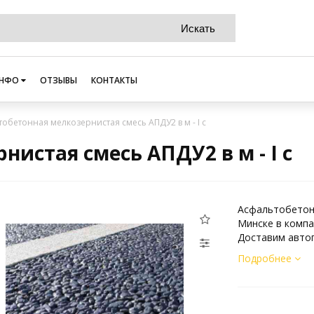
НФО
ОТЗЫВЫ
КОНТАКТЫ
обетонная мелкозернистая смесь АПДУ2 в м - I с
истая смесь АПДУ2 в м - I с
Асфальтобетонн
Минске в компа
Доставим автоп
Подробнее