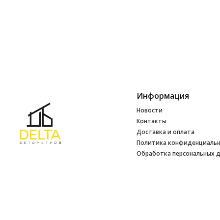
Информация
Новости
Контакты
Доставка и оплата
Политика конфиденциаль
Обработка персональных 
Инфо
УНП 692165648
№ 500520 от 15.01.2017 г
№ 692165648 от 14.07.2017 г. выдано
Минским райисполкомом