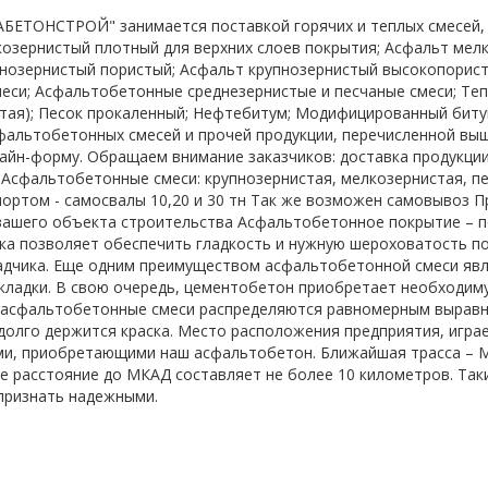
ЕТОНСТРОЙ" занимается поставкой горячих и теплых смесей, а
озернистый плотный для верхних слоев покрытия; Асфальт мелк
нозернистый пористый; Асфальт крупнозернистый высокопорис
еси; Асфальтобетонные среднезернистые и песчаные смеси; Те
тая); Песок прокаленный; Нефтебитум; Модифицированный бит
фальтобетонных смесей и прочей продукции, перечисленной выш
айн-форму. Обращаем внимание заказчиков: доставка продукци
 Асфальтобетонные смеси: крупнозернистая, мелкозернистая, п
ортом - самосвалы 10,20 и 30 тн Так же возможен самовывоз Пр
вашего объекта строительства Асфальтобетонное покрытие – п
ка позволяет обеспечить гладкость и нужную шероховатость 
адчика. Еще одним преимуществом асфальтобетонной смеси яв
укладки. В свою очередь, цементобетон приобретает необходиму
 асфальтобетонные смеси распределяются равномерным выравн
 долго держится краска. Место расположения предприятия, игра
и, приобретающими наш асфальтобетон. Ближайшая трасса – Мо
же расстояние до МКАД составляет не более 10 километров. Так
признать надежными.