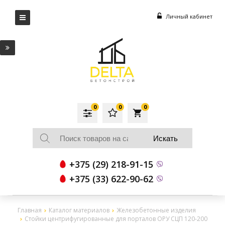
Личный кабинет
0
0
0
local_grocery_store
+375 (29) 218-91-15
+375 (33) 622-90-62
Главная
Каталог материалов
Железобетонные изделия
Стойки центрифугированные для порталов ОРУ СЦП 120-200