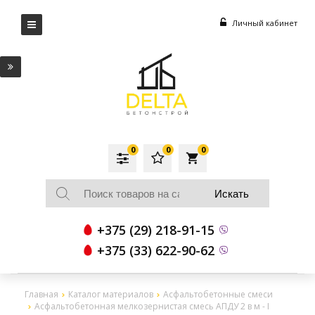
Личный кабинет
0
0
0
local_grocery_store
+375 (29) 218-91-15
+375 (33) 622-90-62
Главная
Каталог материалов
Асфальтобетонные смеси
Асфальтобетонная мелкозернистая смесь АПДУ 2 в м - I