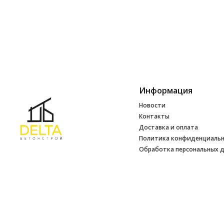
Информация
Новости
Контакты
Доставка и оплата
Политика конфиденциаль
Обработка персональных 
Инфо
УНП 692165648
№ 500520 от 15.01.2017 г
№ 692165648 от 14.07.2017 г. выдано
Минским райисполкомом