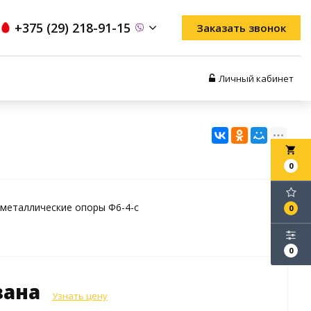
+375 (29) 218-91-15
Заказать звонок
Личный кабинет
local_grocery_store
0
металлические опоры Ф6-4-с
0
0
зана
Узнать цену