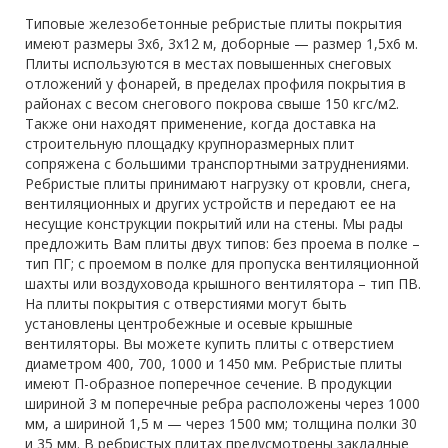
Типовые железобетонные ребристые плиты покрытия
имеют размеры 3х6, 3х12 м, доборные — размер 1,5х6 м.
Плиты используются в местах повышенных снеговых
отложений у фонарей, в пределах профиля покрытия в
районах с весом снегового покрова свыше 150 кгс/м2.
Также они находят применение, когда доставка на
строительную площадку крупноразмерных плит
сопряжена с большими транспортными затруднениями.
Ребристые плиты принимают нагрузку от кровли, снега,
вентиляционных и других устройств и передают ее на
несущие конструкции покрытий или на стены. Мы рады
предложить Вам плиты двух типов: без проема в полке –
тип ПГ; с проемом в полке для пропуска вентиляционной
шахты или воздуховода крышного вентилятора – тип ПВ.
На плиты покрытия с отверстиями могут быть
установлены центробежные и осевые крышные
вентиляторы. Вы можете купить плиты с отверстием
диаметром 400, 700, 1000 и 1450 мм. Ребристые плиты
имеют П-образное поперечное сечение. В продукции
шириной 3 м поперечные ребра расположены через 1000
мм, а шириной 1,5 м — через 1500 мм; толщина полки 30
и 35 мм. В ребристых плитах предусмотрены закладные