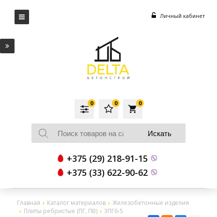
Личный кабинет
0
0
0
local_grocery_store
+375 (29) 218-91-15
+375 (33) 622-90-62
Главная
Каталог материалов
Железобетонные изделия
Плиты ребристые (ПГ, ПВ)
3ПГ6-5