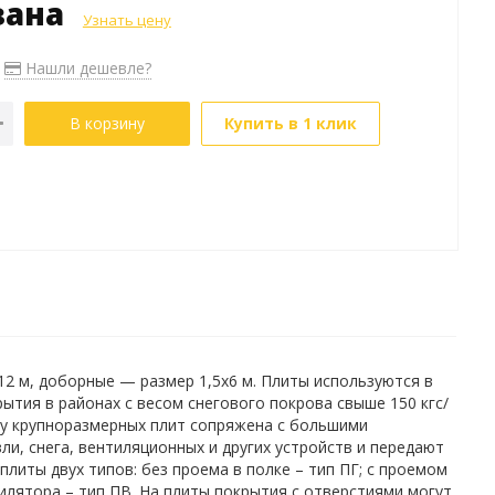
зана
Узнать цену
Нашли дешевле?
В корзину
Купить в 1 клик
2 м, доборные — размер 1,5х6 м. Плиты используются в
тия в районах с весом снегового покрова свыше 150 кгс/
ку крупноразмерных плит сопряжена с большими
и, снега, вентиляционных и других устройств и передают
литы двух типов: без проема в полке – тип ПГ; с проемом
илятора – тип ПВ. На плиты покрытия с отверстиями могут