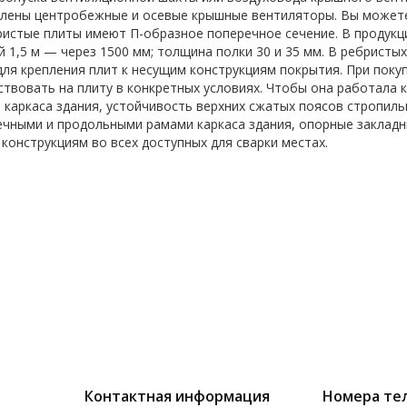
лены центробежные и осевые крышные вентиляторы. Вы можете 
ристые плиты имеют П-образное поперечное сечение. В продукц
й 1,5 м — через 1500 мм; толщина полки 30 и 35 мм. В ребристы
для крепления плит к несущим конструкциям покрытия. При поку
ствовать на плиту в конкретных условиях. Чтобы она работала
 каркаса здания, устойчивость верхних сжатых поясов стропиль
чными и продольными рамами каркаса здания, опорные закладн
конструкциям во всех доступных для сварки местах.
Контактная информация
Номера те