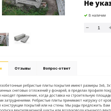
Не ука
В наличии
е
Отзывы
Вопрос-ответ
зобетонные ребристые плиты покрытия имеют размеры 3х6, 3х1
енных снеговых отложений у фонарей, в пределах профиля покры
и находят применение, когда доставка на строительную площад
и затруднениями. Ребристые плиты принимают нагрузку от кровл
е конструкции покрытий или на стены. Мы рады предложить Вам п
пропуска вентиляционной шахты или воздуховода крышного вент