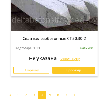
Сваи железобетонные СП50.30-2
Код товара: 3333
В наличии
Не указана
Узнать цену
В корзину
Просмотр
«
1
2
3
4
5
6
7
»