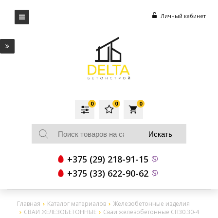
Личный кабинет
0
0
0
local_grocery_store
+375 (29) 218-91-15
+375 (33) 622-90-62
Главная
Каталог материалов
Железобетонные изделия
СВАИ ЖЕЛЕЗОБЕТОННЫЕ
Сваи железобетонные СП30.30-4