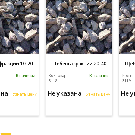
ракции 10-20
Щебень фракции 20-40
Щеб
В наличии
Код товара:
В наличии
Код то
3118
3119
ана
Не указана
Не 
Узнать цену
Узнать цену