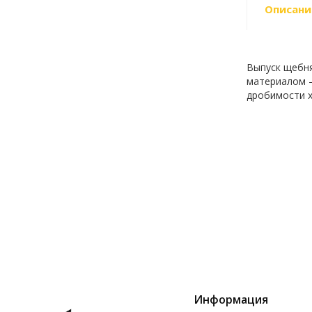
Описани
Выпуск щебня
материалом –
дробимости х
Информация