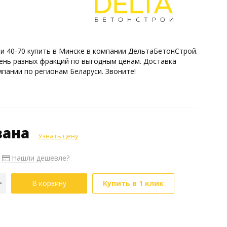
 40-70 купить в Минске в компании ДельтаБетонСтрой.
нь разных фракций по выгодным ценам. Доставка
пании по регионам Беларуси. Звоните!
зана
Узнать цену
Нашли дешевле?
В корзину
Купить в 1 клик