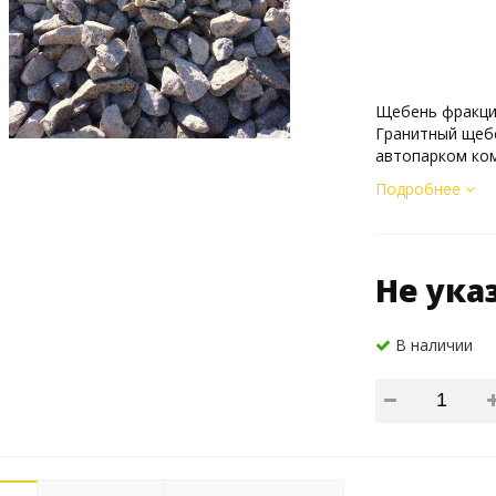
Щебень фракции
Гранитный щебе
автопарком ком
Подробнее
Не ука
В наличии