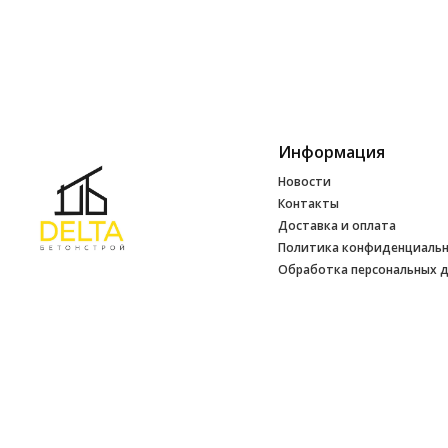
Информация
Новости
Контакты
Доставка и оплата
Политика конфиденциаль
Обработка персональных 
Инфо
УНП 692165648
№ 500520 от 15.01.2017 г
№ 692165648 от 14.07.2017 г. выдано
Минским райисполкомом
2026 © ООО ДЕЛЬТАБЕТОНСТРОЙ. Использование материалов сайта
только с разрешения владельца.