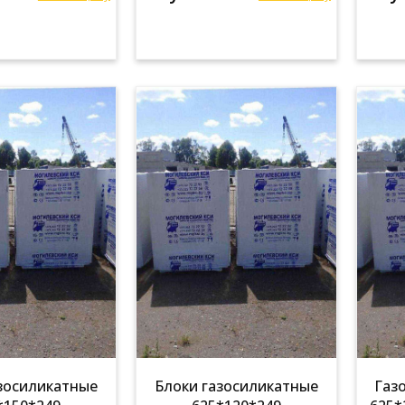
зосиликатные
Блоки газосиликатные
Газ