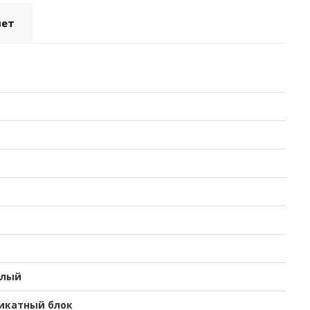
вет
елый
икатный блок