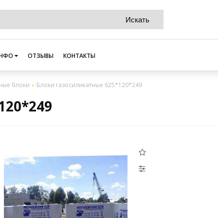
НФО
ОТЗЫВЫ
КОНТАКТЫ
ные блоки
Блоки газосиликатные 625*120*249
120*249