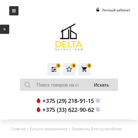
Личный кабинет
0
0
0
local_grocery_store
+375 (29) 218-91-15
+375 (33) 622-90-62
Главная
Каталог материалов
Элементы благоустройства