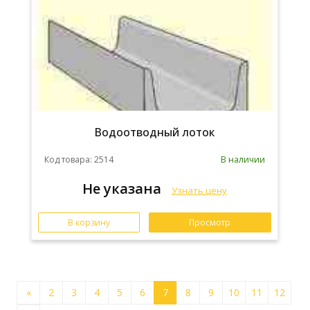
Водоотводный лоток
Код товара: 2514
В наличии
Не указана
Узнать цену
В корзину
Просмотр
«
2
3
4
5
6
7
8
9
10
11
12