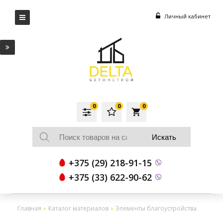
Личный кабинет
0
0
0
local_grocery_store
+375 (29) 218-91-15
+375 (33) 622-90-62
Главная
Каталог материалов
Элементы благоустройства