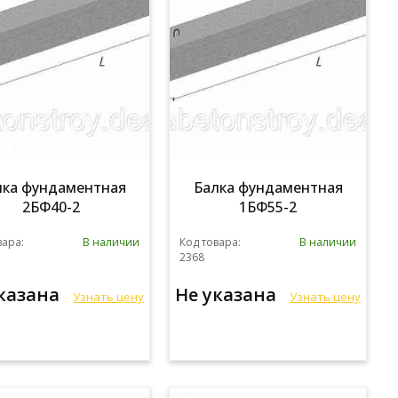
лка фундаментная
Балка фундаментная
2БФ40-2
1БФ55-2
вара:
В наличии
Код товара:
В наличии
2368
указана
Не указана
Узнать цену
Узнать цену