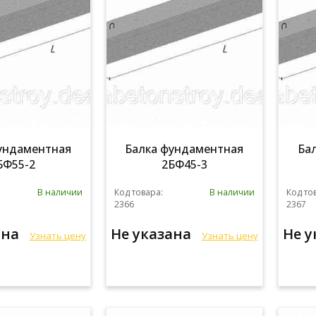
ундаментная
Балка фундаментная
Ба
БФ55-2
2БФ45-3
В наличии
Код товара:
В наличии
Код то
2366
2367
ана
Не указана
Не 
Узнать цену
Узнать цену