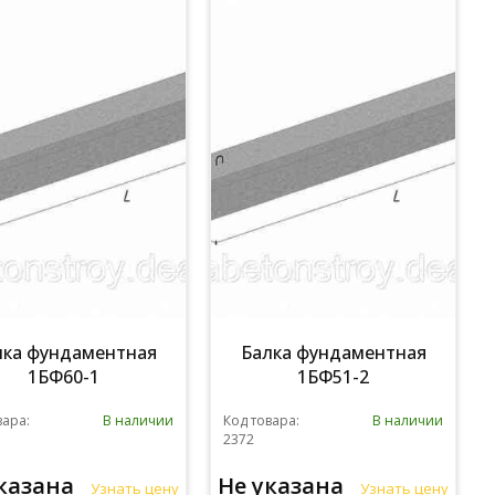
лка фундаментная
Балка фундаментная
1БФ60-1
1БФ51-2
вара:
В наличии
Код товара:
В наличии
2372
указана
Не указана
Узнать цену
Узнать цену