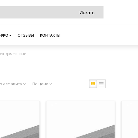
НФО
ОТЗЫВЫ
КОНТАКТЫ
фундаментные
о алфавиту
По цене