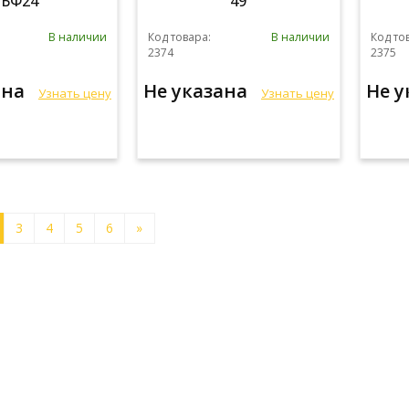
1БФ24
49
В наличии
Код товара:
В наличии
Код то
2374
2375
ана
Не указана
Не 
Узнать цену
Узнать цену
3
4
5
6
»