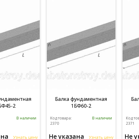
ундаментная
Балка фундаментная
Ба
БФ45-2
1БФ60-2
В наличии
Код товара:
В наличии
Код то
2370
2371
ана
Не указана
Не 
Узнать цену
Узнать цену