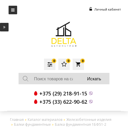
Личный кабинет
0
0
0
local_grocery_store
+375 (29) 218-91-15
+375 (33) 622-90-62
Главная
Каталог материалов
Железобетонные изделия
Балки фундаментные
Балка фундаментная 1БФ51-2