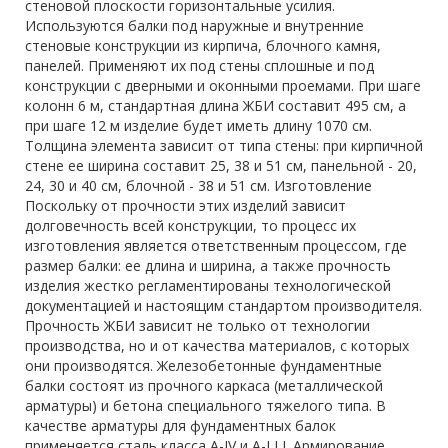
стеновой плоскости горизонтальные усилия.
Используются балки под наружные и внутренние
стеновые конструкции из кирпича, блочного камня,
панелей. Применяют их под стены сплошные и под
конструкции с дверными и оконными проемами. При шаге
колонн 6 м, стандартная длина ЖБИ составит 495 см, а
при шаге 12 м изделие будет иметь длину 1070 см.
Толщина элемента зависит от типа стены: при кирпичной
стене ее ширина составит 25, 38 и 51 см, панельной - 20,
24, 30 и 40 см, блочной - 38 и 51 см. Изготовление
Поскольку от прочности этих изделий зависит
долговечность всей конструкции, то процесс их
изготовления является ответственным процессом, где
размер балки: ее длина и ширина, а также прочность
изделия жестко регламентированы технологической
документацией и настоящим стандартом производителя.
Прочность ЖБИ зависит не только от технологии
производства, но и от качества материалов, с которых
они производятся. Железобетонные фундаментные
балки состоят из прочного каркаса (металлической
арматуры) и бетона специального тяжелого типа. В
качестве арматуры для фундаментных балок
применяется сталь класса A-IV и A-I I I. Армирование