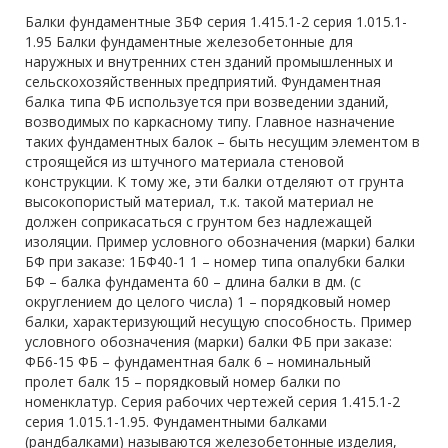
Балки фундаментные 3БФ серия 1.415.1-2 серия 1.015.1-
1.95 Балки фундаментные железобетонные для
наружных и внутренних стен зданий промышленных и
сельскохозяйственных предприятий. Фундаментная
балка типа ФБ используется при возведении зданий,
возводимых по каркасному типу. Главное назначение
таких фундаментных балок – быть несущим элементом в
строящейся из штучного материала стеновой
конструкции. К тому же, эти балки отделяют от грунта
высокопористый материал, т.к. такой материал не
должен соприкасаться с грунтом без надлежащей
изоляции. Пример условного обозначения (марки) балки
БФ при заказе: 1БФ40-1 1 – номер типа опалубки балки
БФ – балка фундамента 60 – длина балки в дм. (с
округлением до целого числа) 1 – порядковый номер
балки, характеризующий несущую способность. Пример
условного обозначения (марки) балки ФБ при заказе:
ФБ6-15 ФБ – фундаментная балк 6 – номинальный
пролет балк 15 – порядковый номер балки по
номенклатур. Серия рабочих чертежей серия 1.415.1-2
серия 1.015.1-1.95. Фундаментными балками
(рандбалками) называются железобетонные изделия,