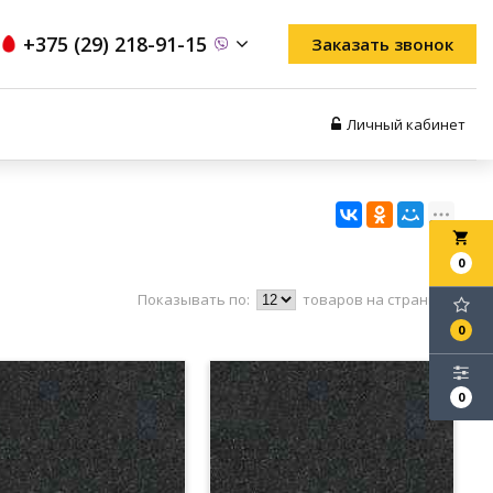
+375 (29) 218-91-15
Заказать звонок
Личный кабинет
local_grocery_store
0
Показывать по:
товаров на странице
0
0