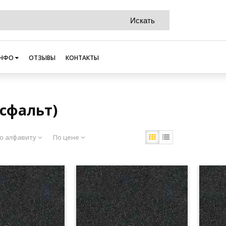
НФО
ОТЗЫВЫ
КОНТАКТЫ
сфальт)
о алфавиту
По цене