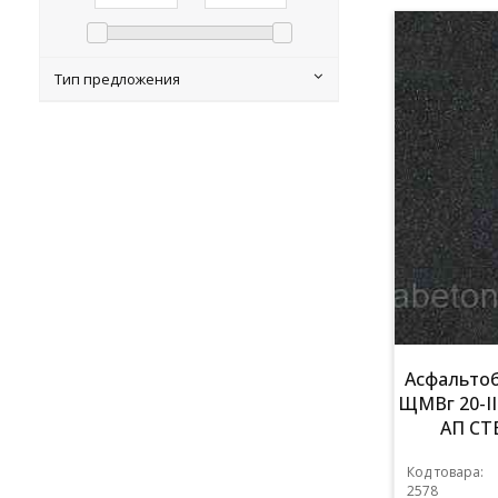
Тип предложения
Асфальтоб
ЩМВг 20-II
АП СТБ
Код товара:
2578