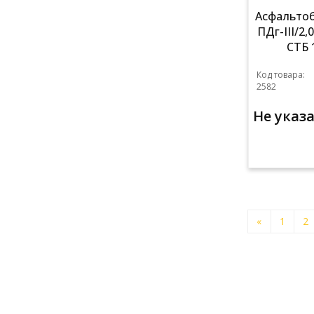
Асфальтоб
ПДг-III/2,
СТБ 
Код товара:
2582
Не указ
«
1
2