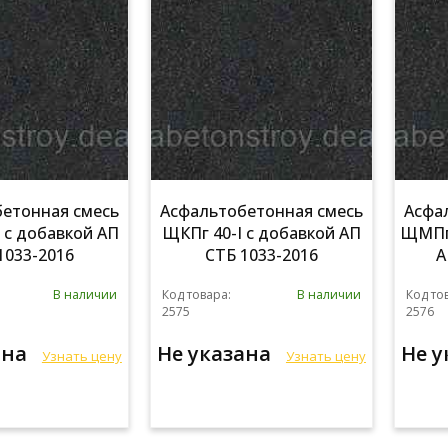
етонная смесь
Асфальтобетонная смесь
Асфа
I с добавкой АП
ЩКПг 40-I с добавкой АП
ЩМПг 
1033-2016
СТБ 1033-2016
А
В наличии
Код товара:
В наличии
Код то
2575
2576
ана
Не указана
Не 
Узнать цену
Узнать цену