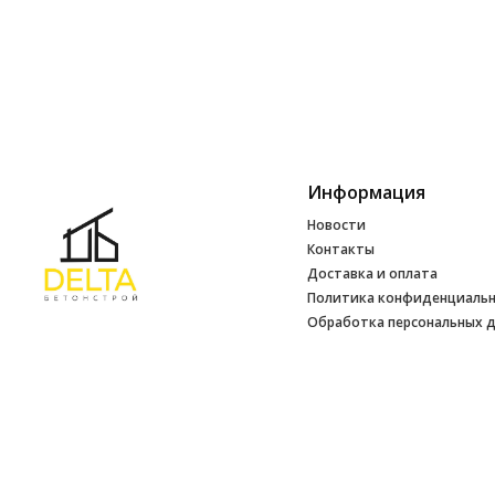
Информация
Новости
Контакты
Доставка и оплата
Политика конфиденциаль
Обработка персональных 
Инфо
УНП 692165648
№ 500520 от 15.01.2017 г
№ 692165648 от 14.07.2017 г. выдано
Минским райисполкомом