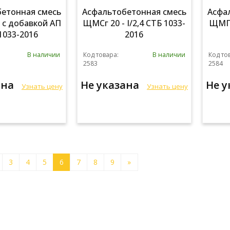
етонная смесь
Асфальтобетонная смесь
Асфа
0 с добавкой АП
ЩМСг 20 - I/2,4 СТБ 1033-
ЩМПг 
1033-2016
2016
В наличии
Код товара:
В наличии
Код то
2583
2584
ана
Не указана
Не 
Узнать цену
Узнать цену
3
4
5
6
7
8
9
»