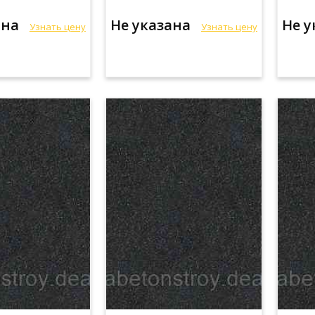
ана
Не указана
Не 
Узнать цену
Узнать цену