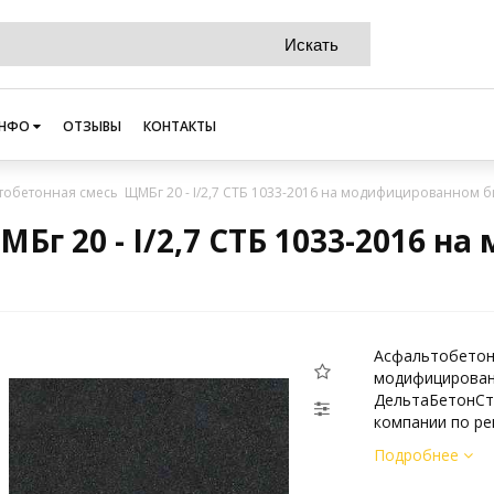
НФО
ОТЗЫВЫ
КОНТАКТЫ
тобетонная смесь ЩМБг 20 - I/2,7 СТБ 1033-2016 на модифицированном б
Бг 20 - I/2,7 СТБ 1033-2016 
Асфальтобетонн
модифицирован
ДельтаБетонСтр
компании по ре
Подробнее