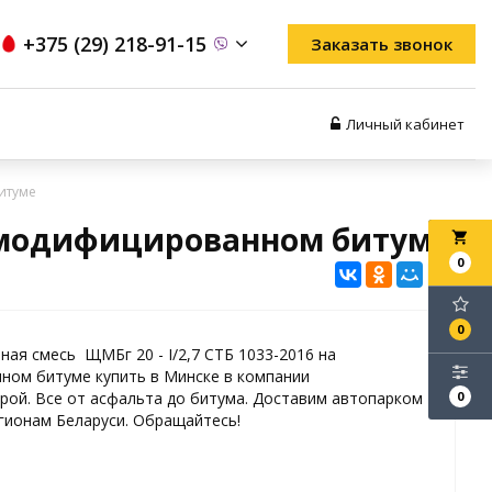
+375 (29) 218-91-15
Заказать звонок
Личный кабинет
итуме
на модифицированном битуме
local_grocery_store
0
0
ая смесь ЩМБг 20 - I/2,7 СТБ 1033-2016 на
ном битуме купить в Минске в компании
ой. Все от асфальта до битума. Доставим автопарком
0
гионам Беларуси. Обращайтесь!