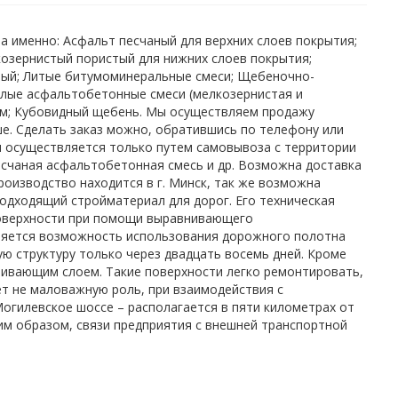
 именно: Асфальт песчаный для верхних слоев покрытия;
озернистый пористый для нижних слоев покрытия;
тый; Литые битумоминеральные смеси; Щебеночно-
плые асфальтобетонные смеси (мелкозернистая и
ум; Кубовидный щебень. Мы осуществляем продажу
е. Сделать заказ можно, обратившись по телефону или
и осуществляется только путем самовывоза с территории
есчаная асфальтобетонная смесь и др. Возможна доставка
оизводство находится в г. Минск, так же возможна
одходящий стройматериал для дорог. Его техническая
поверхности при помощи выравнивающего
ляется возможность использования дорожного полотна
ю структуру только через двадцать восемь дней. Кроме
ивающим слоем. Такие поверхности легко ремонтировать,
ет не маловажную роль, при взаимодействия с
гилевское шоссе – располагается в пяти километрах от
им образом, связи предприятия с внешней транспортной