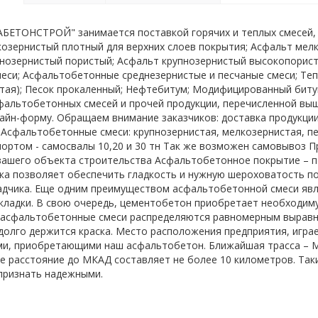
ЕТОНСТРОЙ" занимается поставкой горячих и теплых смесей, а
озернистый плотный для верхних слоев покрытия; Асфальт мелк
нозернистый пористый; Асфальт крупнозернистый высокопорис
еси; Асфальтобетонные среднезернистые и песчаные смеси; Те
тая); Песок прокаленный; Нефтебитум; Модифицированный бит
фальтобетонных смесей и прочей продукции, перечисленной выш
айн-форму. Обращаем внимание заказчиков: доставка продукци
 Асфальтобетонные смеси: крупнозернистая, мелкозернистая, п
ортом - самосвалы 10,20 и 30 тн Так же возможен самовывоз Пр
вашего объекта строительства Асфальтобетонное покрытие – п
ка позволяет обеспечить гладкость и нужную шероховатость 
адчика. Еще одним преимуществом асфальтобетонной смеси яв
укладки. В свою очередь, цементобетон приобретает необходиму
 асфальтобетонные смеси распределяются равномерным выравн
 долго держится краска. Место расположения предприятия, игра
и, приобретающими наш асфальтобетон. Ближайшая трасса – Мо
же расстояние до МКАД составляет не более 10 километров. Так
признать надежными.