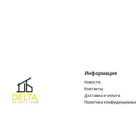
Информация
Новости
Контакты
Доставка и оплата
Политика конфиденциаль
Обработка персональных 
Инфо
УНП 692165648
№ 500520 от 15.01.2017 г
№ 692165648 от 14.07.2017 г. выдано
Минским райисполкомом