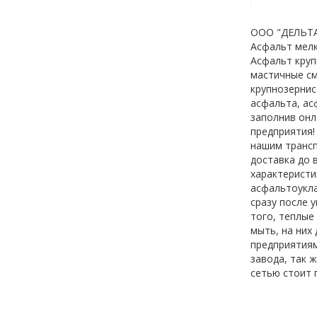
ООО "ДЕЛЬТАБ
Асфальт мелк
Асфальт круп
мастичные см
крупнозернис
асфальта, ас
заполнив онл
предприятия!
нашим трансп
доставка до 
характеристи
асфальтоукл
сразу после 
того, теплые
мыть, на них
предприятиям
завода, так 
сетью стоит 