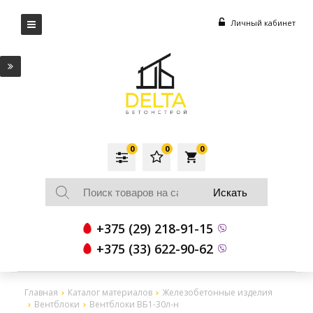
Личный кабинет
0
0
0
local_grocery_store
+375 (29) 218-91-15
+375 (33) 622-90-62
Главная
Каталог материалов
Железобетонные изделия
Вентблоки
Вентблоки ВБ1-30л-н