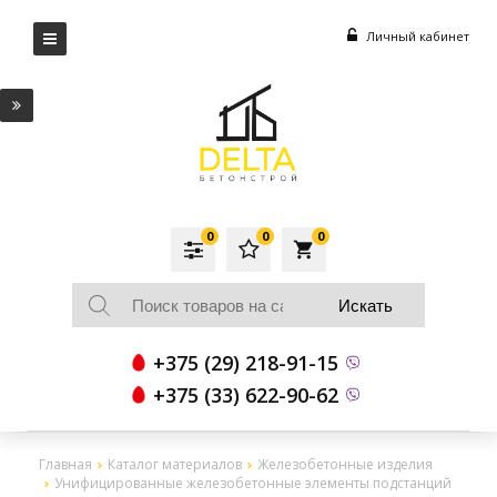
Личный кабинет
0
0
0
local_grocery_store
+375 (29) 218-91-15
+375 (33) 622-90-62
Главная
Каталог материалов
Железобетонные изделия
Унифицированные железобетонные элементы подстанций