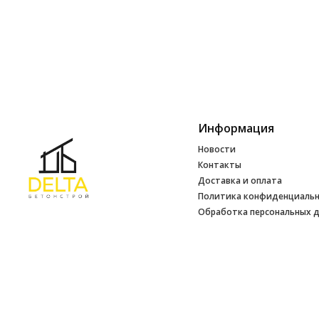
Информация
Новости
Контакты
Доставка и оплата
Политика конфиденциаль
Обработка персональных 
Инфо
УНП 692165648
№ 500520 от 15.01.2017 г
№ 692165648 от 14.07.2017 г. выдано
Минским райисполкомом