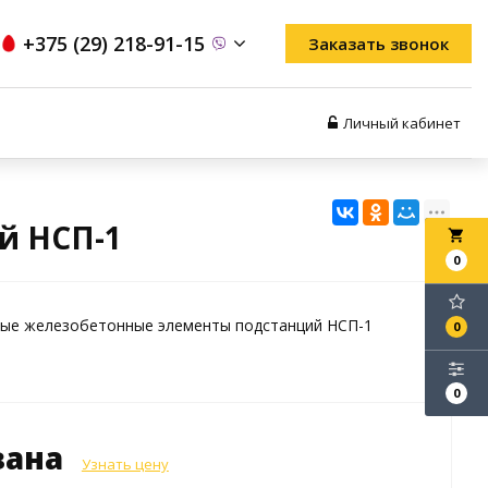
+375 (29) 218-91-15
Заказать звонок
Личный кабинет
й НСП-1
local_grocery_store
0
ые железобетонные элементы подстанций НСП-1
0
0
зана
Узнать цену