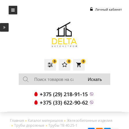
Личный кабинет
0
0
0
local_grocery_store
+375 (29) 218-91-15
+375 (33) 622-90-62
Главная
Каталог материалов
Железобетонные изделия
Трубы дорожные
Трубы ТВ 40.25-1